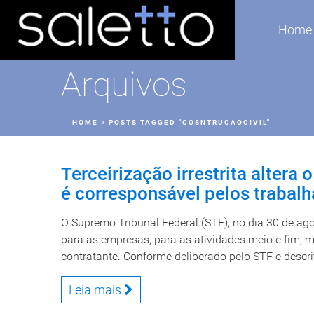
Home
Arquivos
HOME
»
POSTS TAGGED "COSNTRUCAOCIVIL"
Terceirização irrestrita altera 
é corresponsável pelos trabal
O Supremo Tribunal Federal (STF), no dia 30 de agos
para as empresas, para as atividades meio e fim, 
contratante. Conforme deliberado pelo STF e descrit
Leia mais