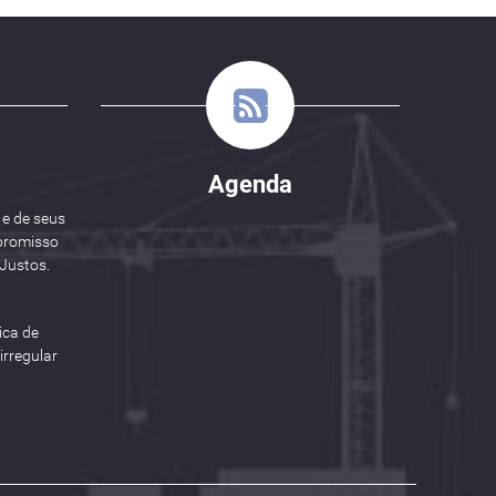
Agenda
 e de seus
promisso
Justos.
ica de
rregular