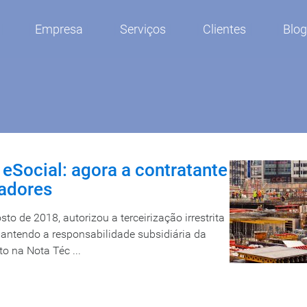
Empresa
Serviços
Clientes
Blo
o eSocial: agora a contratante
hadores
to de 2018, autorizou a terceirização irrestrita
mantendo a responsabilidade subsidiária da
o na Nota Téc ...