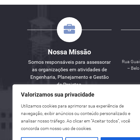
Nossa Missão
Somos responsáveis para assessorar
Rua Guaic
– Bel
as organizações em atividades de
Engenharia, Planejamento e Gestão
de Projetos.
Valorizamos sua privacidade
W
Utilizamos cookies para aprimorar sua experiência de
See here an English version for you.
navegação, exibir anúncios ou conteúdo personalizado e
Vea aquí una versión en español para ti.
analisar nosso tráfego. Ao clicar em “Aceitar todos”, você
concorda com nosso uso de cookies.