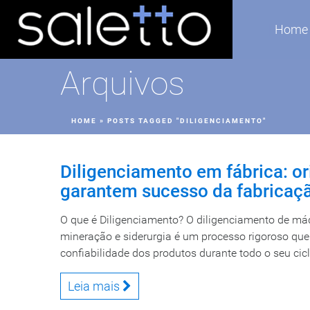
Home
Arquivos
HOME
»
POSTS TAGGED "DILIGENCIAMENTO"
Diligenciamento em fábrica: or
garantem sucesso da fabricaç
O que é Diligenciamento? O diligenciamento de má
mineração e siderurgia é um processo rigoroso que 
confiabilidade dos produtos durante todo o seu cicl
Leia mais