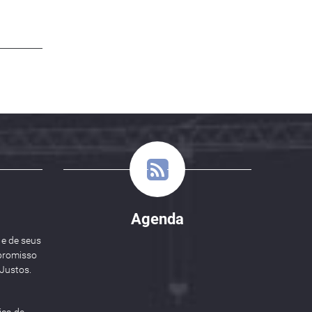
Agenda
 e de seus
promisso
Justos.