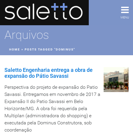
MENU
Arquivos
HOME
»
POSTS TAGGED "DOMINUS"
Saletto Engenharia entrega a obra de
expansão do Pátio Savassi
Perspectiva do projeto de expansão do Patio
Savassi. Entregamos em novembro de 2017 a
Expansão II do Patio Savassi em Belo
Horizonte/MG. A obra foi requerida pela
Multiplan (administradora do shopping) e
executada pela Dominus Construtora, sob
coordenação