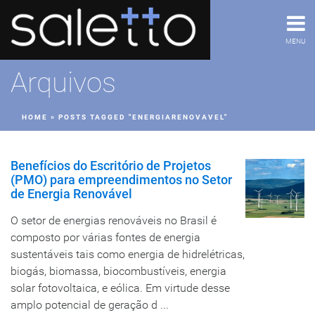
MENU
Arquivos
HOME
»
POSTS TAGGED "ENERGIARENOVAVEL"
Benefícios do Escritório de Projetos
(PMO) para empreendimentos no Setor
de Energia Renovável
O setor de energias renováveis no Brasil é
composto por várias fontes de energia
sustentáveis tais como energia de hidrelétricas,
biogás, biomassa, biocombustíveis, energia
solar fotovoltaica, e eólica. Em virtude desse
amplo potencial de geração d ...