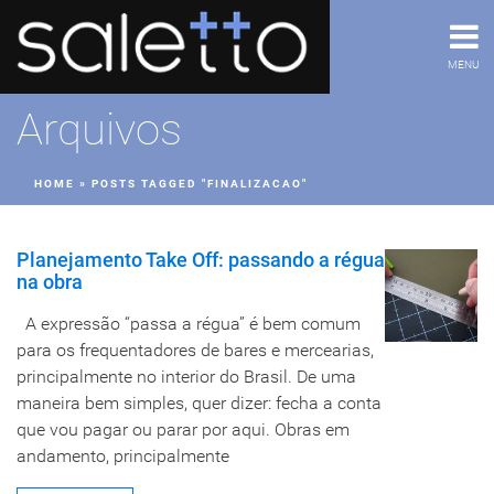
MENU
Arquivos
HOME
»
POSTS TAGGED "FINALIZACAO"
Planejamento Take Off: passando a régua
na obra
A expressão “passa a régua” é bem comum
para os frequentadores de bares e mercearias,
principalmente no interior do Brasil. De uma
maneira bem simples, quer dizer: fecha a conta
que vou pagar ou parar por aqui. Obras em
andamento, principalmente