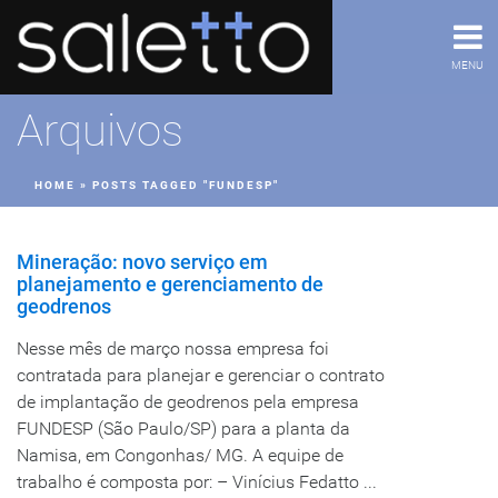
MENU
Arquivos
HOME
»
POSTS TAGGED "FUNDESP"
Mineração: novo serviço em
planejamento e gerenciamento de
geodrenos
Nesse mês de março nossa empresa foi
contratada para planejar e gerenciar o contrato
de implantação de geodrenos pela empresa
FUNDESP (São Paulo/SP) para a planta da
Namisa, em Congonhas/ MG. A equipe de
trabalho é composta por: – Vinícius Fedatto ...