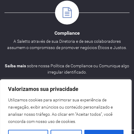
Compliance
A Saletto através de sua Diretoria e de seus colaboradores
assumem o compromisso de promover negócios Éticos e Justos.
Saiba mais
sobre nossa Política de Compliance ou Comunique algo
irregular identificado.
Valorizamos sua privacidade
Utilizamos cookies para aprimorar sua experiência de
navegação, exibir anúncios ou conteúdo personalizado e
Agenda
analisar nosso tráfego. Ao clicar em “Aceitar todos”, você
concorda com nosso uso de cookies.