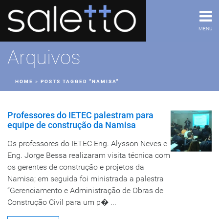
MENU
Arquivos
HOME
»
POSTS TAGGED "NAMISA"
Professores do IETEC palestram para
equipe de construção da Namisa
Os professores do IETEC Eng. Alysson Neves e
Eng. Jorge Bessa realizaram visita técnica com
os gerentes de construção e projetos da
Namisa; em seguida foi ministrada a palestra
“Gerenciamento e Administração de Obras de
Construção Civil para um p� ...