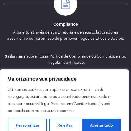
Compliance
A Saletto através de sua Diretoria e de seus colaboradores
assumem o compromisso de promover negócios Éticos e Justos.
Saiba mais
sobre nossa Política de Compliance ou Comunique algo
irregular identificado.
Valorizamos sua privacidade
Utilizamos cookies para aprimorar sua experiência de
navegação, exibir anúncios ou conteúdo personalizado e
Agenda
analisar nosso tráfego. Ao clicar em “Aceitar todos”, você
concorda com nosso uso de cookies.
Personalizar
Rejeitar
Aceitar tudo
Criação de Sites BH - Digital Pixel
Saletto | ENG
2026