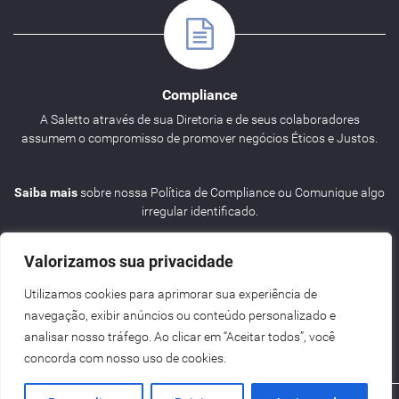
Compliance
A Saletto através de sua Diretoria e de seus colaboradores
assumem o compromisso de promover negócios Éticos e Justos.
Saiba mais
sobre nossa Política de Compliance ou Comunique algo
irregular identificado.
Valorizamos sua privacidade
Utilizamos cookies para aprimorar sua experiência de
navegação, exibir anúncios ou conteúdo personalizado e
Agenda
analisar nosso tráfego. Ao clicar em “Aceitar todos”, você
concorda com nosso uso de cookies.