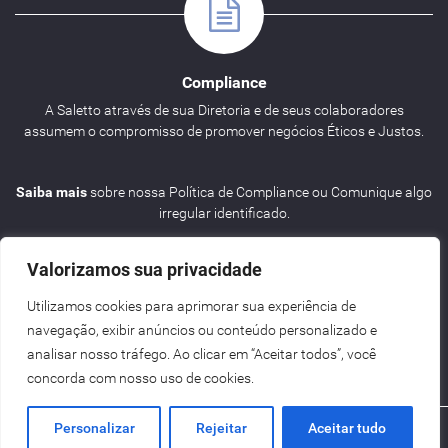
Compliance
A Saletto através de sua Diretoria e de seus colaboradores
assumem o compromisso de promover negócios Éticos e Justos.
Saiba mais
sobre nossa Política de Compliance ou Comunique algo
irregular identificado.
Valorizamos sua privacidade
Utilizamos cookies para aprimorar sua experiência de
navegação, exibir anúncios ou conteúdo personalizado e
Agenda
analisar nosso tráfego. Ao clicar em “Aceitar todos”, você
concorda com nosso uso de cookies.
Personalizar
Rejeitar
Aceitar tudo
Criação de Sites BH - Digital Pixel
Saletto | ENG
2026