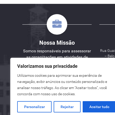
Nossa Missão
Somos responsáveis para assessorar
Rua Guaic
– Bel
as organizações em atividades de
Engenharia, Planejamento e Gestão
Valorizamos sua privacidade
de Projetos.
Utilizamos cookies para aprimorar sua experiência de
W
navegação, exibir anúncios ou conteúdo personalizado e
analisar nosso tráfego. Ao clicar em “Aceitar todos”, você
See here an English version for you.
concorda com nosso uso de cookies.
Vea aquí una versión en español para ti.
Personalizar
Rejeitar
Aceitar tudo