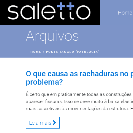
Home
Arquivos
HOME
»
POSTS TAGGED "PATOLOGIA"
O que causa as rachaduras no 
problema?
É certo que em praticamente todas as construções 
aparecer fissuras. Isso se deve muito à baixa elasti
mais suscetíveis às movimentações da estrutura. 
Leia mais