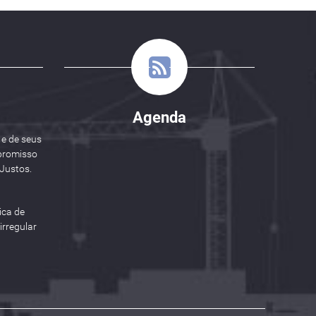
Agenda
 e de seus
promisso
Justos.
ica de
rregular