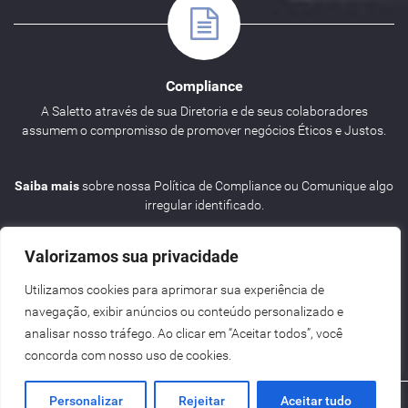
Compliance
A Saletto através de sua Diretoria e de seus colaboradores
assumem o compromisso de promover negócios Éticos e Justos.
Saiba mais
sobre nossa Política de Compliance ou Comunique algo
irregular identificado.
Valorizamos sua privacidade
Utilizamos cookies para aprimorar sua experiência de
navegação, exibir anúncios ou conteúdo personalizado e
Agenda
analisar nosso tráfego. Ao clicar em “Aceitar todos”, você
concorda com nosso uso de cookies.
Personalizar
Rejeitar
Aceitar tudo