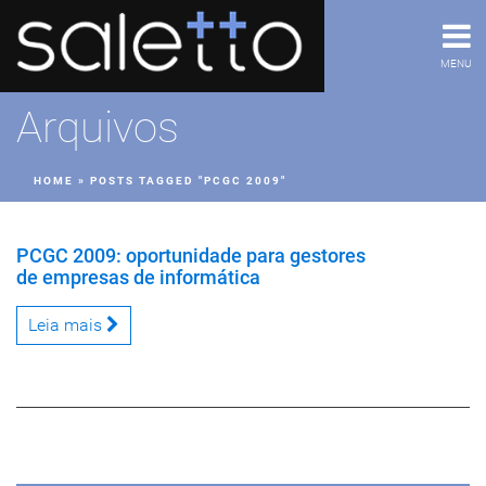
MENU
Arquivos
HOME
»
POSTS TAGGED "PCGC 2009"
PCGC 2009: oportunidade para gestores
de empresas de informática
Leia mais