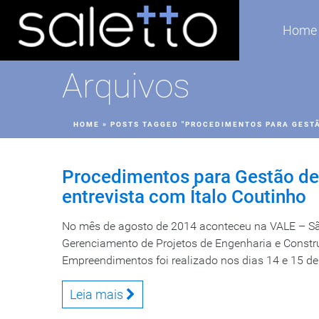
Home
Arquivos
HOME
»
POSTS TAGGED "PROCEDIMENTOS PARA GEST
Procedimentos para Gestão d
entrevista com Ítalo Coutinho
No mês de agosto de 2014 aconteceu na VALE – Sã
Gerenciamento de Projetos de Engenharia e Constr
Empreendimentos foi realizado nos dias 14 e 15 de 
Leia mais