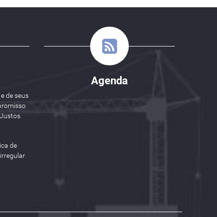
Agenda
 e de seus
promisso
Justos.
ica de
rregular