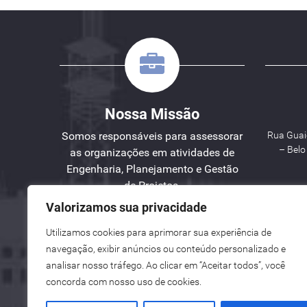
Nossa Missão
Somos responsáveis para assessorar
Rua Guaic
– Bel
as organizações em atividades de
Engenharia, Planejamento e Gestão
de Projetos.
Valorizamos sua privacidade
W
Utilizamos cookies para aprimorar sua experiência de
See here an English version for you.
navegação, exibir anúncios ou conteúdo personalizado e
Vea aquí una versión en español para ti.
analisar nosso tráfego. Ao clicar em “Aceitar todos”, você
concorda com nosso uso de cookies.