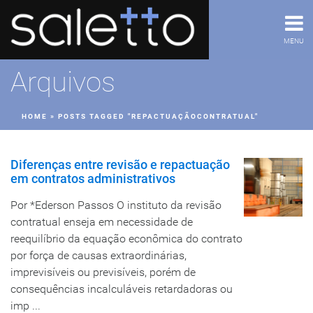
MENU
Arquivos
HOME
»
POSTS TAGGED "REPACTUAÇÃOCONTRATUAL"
Diferenças entre revisão e repactuação
em contratos administrativos
Por *Ederson Passos O instituto da revisão
contratual enseja em necessidade de
reequilíbrio da equação econômica do contrato
por força de causas extraordinárias,
imprevisíveis ou previsíveis, porém de
consequências incalculáveis retardadoras ou
imp ...