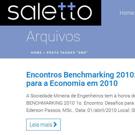
Home
Arquivos
HOME
»
POSTS TAGGED "SME"
Encontros Benchmarking 2010:
para a Economia em 2010
A Sociedade Mineira de Engenheiros tem a honra 
BENCHMARKING 2010 1o. Encontro: Desafios para 
Ederson Passos, MSc.. Data: 01/abril/2010 Local: SM
Leia mais