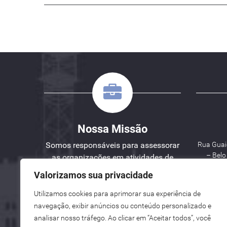
Nossa Missão
Somos responsáveis para assessorar
Rua Guaic
– Bel
as organizações em atividades de
Engenharia, Planejamento e Gestão
Valorizamos sua privacidade
de Projetos.
Utilizamos cookies para aprimorar sua experiência de
W
navegação, exibir anúncios ou conteúdo personalizado e
analisar nosso tráfego. Ao clicar em “Aceitar todos”, você
See here an English version for you.