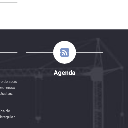
Agenda
 e de seus
promisso
Justos.
ica de
rregular