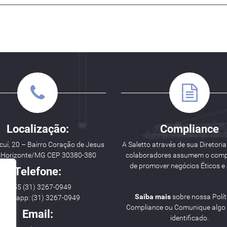
Localização:
Compliance
uí, 20 – Bairro Coração de Jesus
A Saletto através de sua Diretoria
o Horizonte/MG CEP 30380-380
colaboradores assumem o com
de promover negócios Éticos e 
Telefone:
++ 55 (31) 3267-0949
Saiba mais
sobre nossa Polít
hatsapp: (31) 3267-0949
Compliance ou Comunique algo i
Email:
identificado.