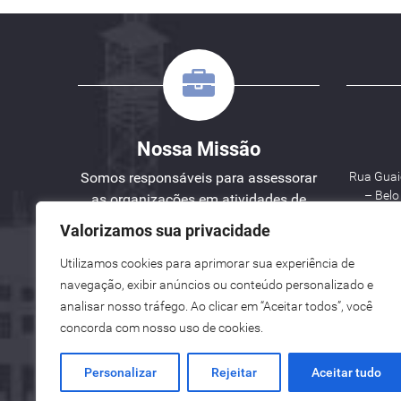
Nossa Missão
Somos responsáveis para assessorar
Rua Guaic
– Bel
as organizações em atividades de
Engenharia, Planejamento e Gestão
Valorizamos sua privacidade
de Projetos.
Utilizamos cookies para aprimorar sua experiência de
W
navegação, exibir anúncios ou conteúdo personalizado e
analisar nosso tráfego. Ao clicar em “Aceitar todos”, você
See here an English version for you.
concorda com nosso uso de cookies.
Vea aquí una versión en español para ti.
Personalizar
Rejeitar
Aceitar tudo