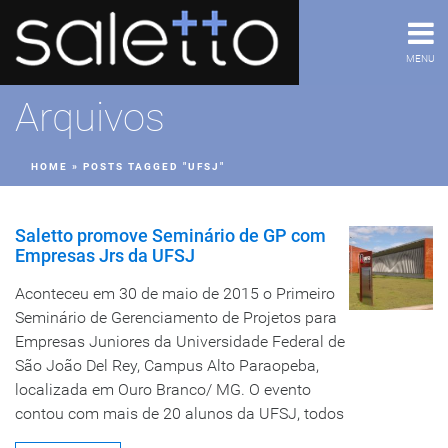
MENU
Arquivos
HOME
»
POSTS TAGGED "UFSJ"
Saletto promove Seminário de GP com
Empresas Jrs da UFSJ
Aconteceu em 30 de maio de 2015 o Primeiro
Seminário de Gerenciamento de Projetos para
Empresas Juniores da Universidade Federal de
São João Del Rey, Campus Alto Paraopeba,
localizada em Ouro Branco/ MG. O evento
contou com mais de 20 alunos da UFSJ, todos