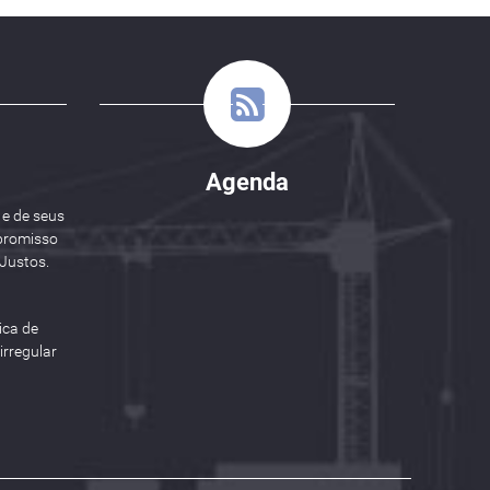
Agenda
 e de seus
promisso
Justos.
ica de
rregular