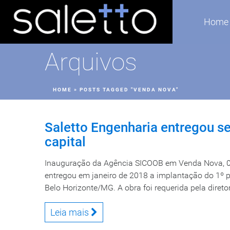
Home
Arquivos
HOME
»
POSTS TAGGED "VENDA NOVA"
Saletto Engenharia entregou 
capital
Inauguração da Agência SICOOB em Venda Nova, 03
entregou em janeiro de 2018 a implantação do 1º
Belo Horizonte/MG. A obra foi requerida pela diret
Leia mais