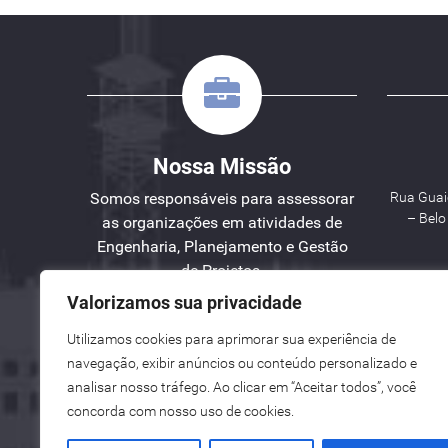
Nossa Missão
Somos responsáveis para assessorar
Rua Guaic
– Bel
as organizações em atividades de
Engenharia, Planejamento e Gestão
de Projetos.
Valorizamos sua privacidade
W
Utilizamos cookies para aprimorar sua experiência de
See here an English version for you.
navegação, exibir anúncios ou conteúdo personalizado e
Vea aquí una versión en español para ti.
analisar nosso tráfego. Ao clicar em “Aceitar todos”, você
concorda com nosso uso de cookies.