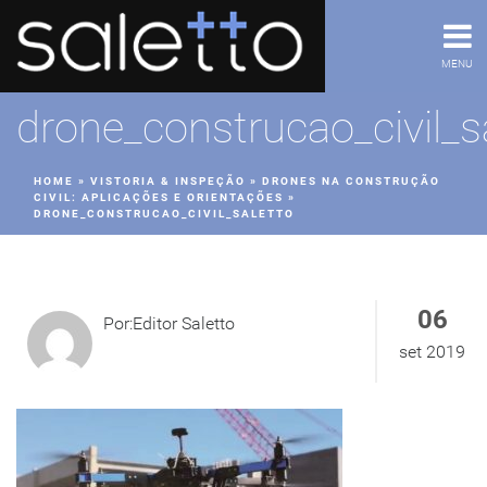
MENU
drone_construcao_civil_s
HOME
»
VISTORIA & INSPEÇÃO
»
DRONES NA CONSTRUÇÃO
CIVIL: APLICAÇÕES E ORIENTAÇÕES
»
DRONE_CONSTRUCAO_CIVIL_SALETTO
06
Por:Editor Saletto
set 2019