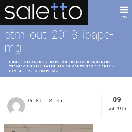
MENU
etm_out_2018_ibape-
mg
HOME
»
DESTAQUE
»
IBAPE-MG PROMOVEU ENCONTRO
TÉCNICO MENSAL SOBRE USO DE VANTS NAS CIDADES
»
ETM_OUT_2018_IBAPE-MG
09
Por:Editor Saletto
out 2018