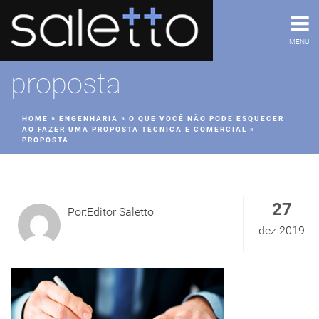
MENU
proposta
HOME
»
ENGENHARIA
»
O QUE VOCÊ NÃO PODE ESQUECER
AO FAZER UMA PROPOSTA TÉCNICA E COMERCIAL
»
PROPOSTA
27
Por:Editor Saletto
dez 2019