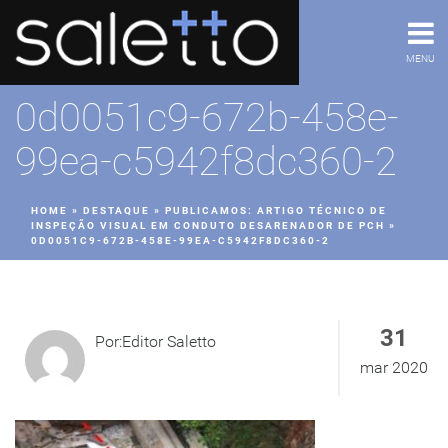
MENU
0d0051c9-672b-458e-
99ea-c5942f8dc360-2
HOME
»
DESTAQUE
»
PUBLICAMOS: ARTIGO TÉCNICO DE
INSPEÇÃO VISUAL EM CONDUTO DESARENADOR DE PCH
»
0D0051C9-672B-458E-99EA-C5942F8DC360-2
31
Por:Editor Saletto
mar 2020