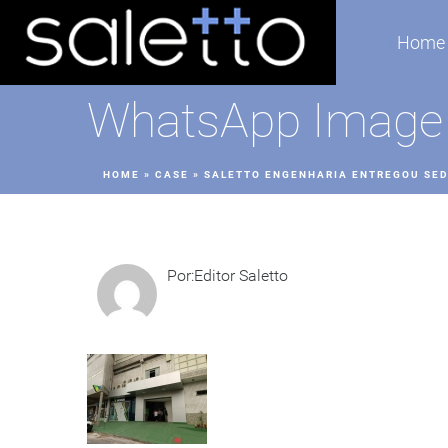
Home
WhatsApp Image 2
HOME
»
CASE
»
SALETTO ENGENHARIA ENTREGOU SED
Por:Editor Saletto