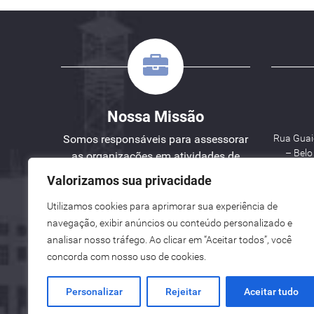
Nossa Missão
Somos responsáveis para assessorar
Rua Guaic
– Bel
as organizações em atividades de
Engenharia, Planejamento e Gestão
Valorizamos sua privacidade
de Projetos.
Utilizamos cookies para aprimorar sua experiência de
W
navegação, exibir anúncios ou conteúdo personalizado e
analisar nosso tráfego. Ao clicar em “Aceitar todos”, você
See here an English version for you.
concorda com nosso uso de cookies.
Vea aquí una versión en español para ti.
Personalizar
Rejeitar
Aceitar tudo