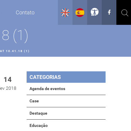
g
Contato
8 (1)
T 10.41.18 (1)
CATEGORIAS
14
fev 2018
Agenda de eventos
Case
Destaque
Educação