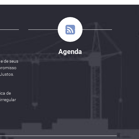
Agenda
 e de seus
promisso
Justos.
ica de
rregular