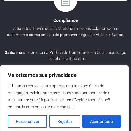
Compliance
A Saletto através de sua Diretoria e de seus colaboradores
assumem o compromisso de promover negócios Éticos e Justos.
Saiba mais
sobre nossa Política de Compliance ou Comunique algo
irregular identificado.
Valorizamos sua privacidade
Utilizamos cookies para aprimorar sua experiência de
navegação, exibir anúncios ou conteúdo personalizado e
Agenda
analisar nosso tráfego. Ao clicar em “Aceitar todos”, você
concorda com nosso uso de cookies.
Personalizar
Rejeitar
Aceitar tudo
Criação de Sites BH - Digital Pixel
Saletto | ENG
2026