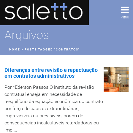
MENU
Arquivos
HOME
»
POSTS TAGGED "CONTRATOS"
Diferenças entre revisão e repactuação
em contratos administrativos
Por *Ederson Passos O instituto da revisão
contratual enseja em necessidade de
reequilíbrio da equação econômica do contrato
por força de causas extraordinárias,
imprevisíveis ou previsíveis, porém de
consequências incalculáveis retardadoras ou
imp ...