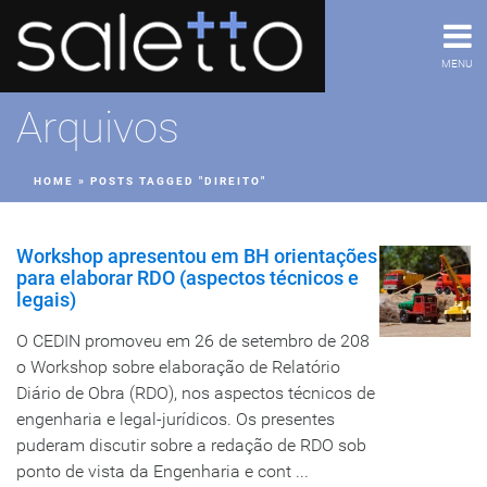
MENU
Arquivos
HOME
»
POSTS TAGGED "DIREITO"
Workshop apresentou em BH orientações
para elaborar RDO (aspectos técnicos e
legais)
O CEDIN promoveu em 26 de setembro de 208
o Workshop sobre elaboração de Relatório
Diário de Obra (RDO), nos aspectos técnicos de
engenharia e legal-jurídicos. Os presentes
puderam discutir sobre a redação de RDO sob
ponto de vista da Engenharia e cont ...