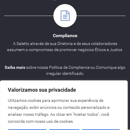
Compliance
A Saletto através de sua Diretoria e de seus colaboradores
assumem o compromisso de promover negócios Éticos e Justos.
Saiba mais
sobre nossa Política de Compliance ou Comunique algo
irregular identificado.
Valorizamos sua privacidade
Utilizamos cookies para aprimorar sua experiência de
navegação, exibir anúncios ou conteúdo personalizado e
Agenda
analisar nosso tráfego. Ao clicar em “Aceitar todos”, você
concorda com nosso uso de cookies.