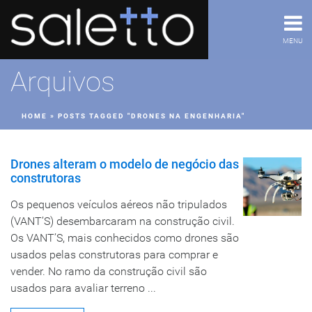
MENU
Arquivos
HOME
»
POSTS TAGGED "DRONES NA ENGENHARIA"
Drones alteram o modelo de negócio das
construtoras
Os pequenos veículos aéreos não tripulados
(VANT’S) desembarcaram na construção civil.
Os VANT’S, mais conhecidos como drones são
usados pelas construtoras para comprar e
vender. No ramo da construção civil são
usados para avaliar terreno ...