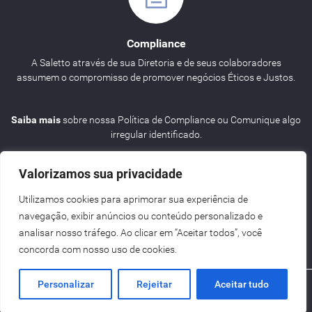
Compliance
A Saletto através de sua Diretoria e de seus colaboradores
assumem o compromisso de promover negócios Éticos e Justos.
Saiba mais
sobre nossa Política de Compliance ou Comunique algo
irregular identificado.
Valorizamos sua privacidade
Utilizamos cookies para aprimorar sua experiência de
navegação, exibir anúncios ou conteúdo personalizado e
Agenda
analisar nosso tráfego. Ao clicar em “Aceitar todos”, você
concorda com nosso uso de cookies.
Personalizar
Rejeitar
Aceitar tudo
Criação de Sites BH - Digital Pixel
Saletto | ENG
2026