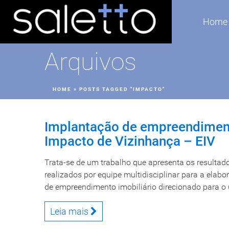
Home
Arquivos
HOME
»
POSTS TAGGED "IMPACTO"
Implantação de empreendimen
Impacto de Vizinhança – EIV
Trata-se de um trabalho que apresenta os resultad
realizados por equipe multidisciplinar para a elab
de empreendimento imobiliário direcionado para o us
Leia mais