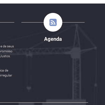
Agenda
 e de seus
promisso
Justos.
ica de
rregular