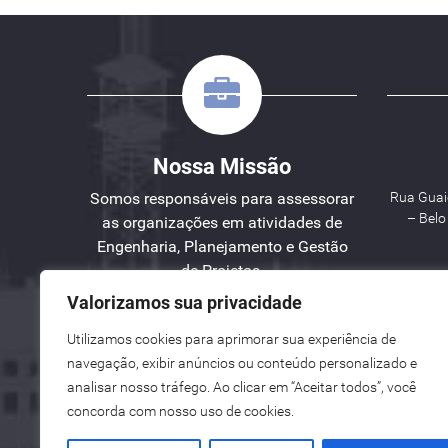
Nossa Missão
Somos responsáveis para assessorar
Rua Guaic
– Bel
as organizações em atividades de
Engenharia, Planejamento e Gestão
de Projetos.
Valorizamos sua privacidade
W
Utilizamos cookies para aprimorar sua experiência de
See here an English version for you.
navegação, exibir anúncios ou conteúdo personalizado e
Vea aquí una versión en español para ti.
analisar nosso tráfego. Ao clicar em “Aceitar todos”, você
concorda com nosso uso de cookies.