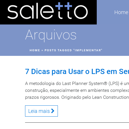
Home
Arquivos
HOME
»
POSTS TAGGED "IMPLEMENTAR"
7 Dicas para Usar o LPS em Se
A metodologia do Last Planner System® (LPS) é u
construção, especialmente em ambientes complexo
prazos rigorosos. Originado pelo Lean Construction I
Leia mais