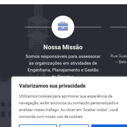
Nossa Missão
Somos responsáveis para assessorar
Rua Guaic
– Bel
as organizações em atividades de
Engenharia, Planejamento e Gestão
de Projetos.
Valorizamos sua privacidade
W
Utilizamos cookies para aprimorar sua experiência de
See here an English version for you.
navegação, exibir anúncios ou conteúdo personalizado e
Vea aquí una versión en español para ti.
analisar nosso tráfego. Ao clicar em “Aceitar todos”, você
concorda com nosso uso de cookies.