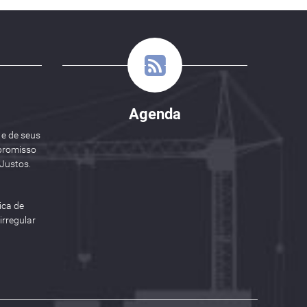
Agenda
 e de seus
promisso
Justos.
ica de
rregular