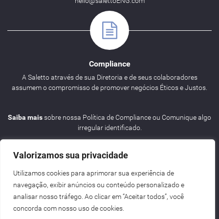
hello@salettoENG.com
Compliance
A Saletto através de sua Diretoria e de seus colaboradores
assumem o compromisso de promover negócios Éticos e Justos.
Saiba mais
sobre nossa Política de Compliance ou Comunique algo
irregular identificado.
Valorizamos sua privacidade
Utilizamos cookies para aprimorar sua experiência de
navegação, exibir anúncios ou conteúdo personalizado e
Agenda
analisar nosso tráfego. Ao clicar em “Aceitar todos”, você
concorda com nosso uso de cookies.