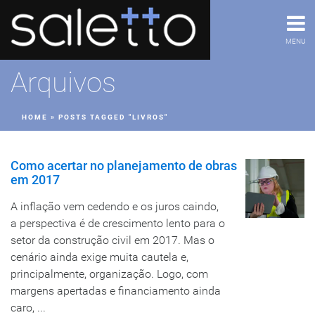
MENU
Arquivos
HOME
»
POSTS TAGGED "LIVROS"
Como acertar no planejamento de obras
em 2017
A inflação vem cedendo e os juros caindo,
a perspectiva é de crescimento lento para o
setor da construção civil em 2017. Mas o
cenário ainda exige muita cautela e,
principalmente, organização. Logo, com
margens apertadas e financiamento ainda
caro, ...