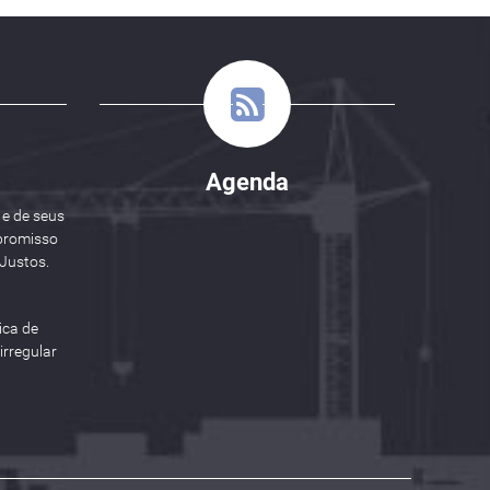
Agenda
 e de seus
promisso
Justos.
ica de
rregular