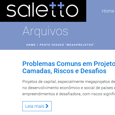
Home
Arquivos
HOME
»
POSTS TAGGED "MEGAPROJETOS"
Problemas Comuns em Projetos 
Camadas, Riscos e Desafios
Projetos de capital, especialmente megaprojetos d
no desenvolvimento econômico e social de países e
empreendimentos é desafiadora, com riscos significa
Leia mais