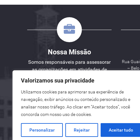
Nossa Missão
Somos responsáveis para assessorar
Rua Guaic
– Bel
as organizações em atividades de
Engenharia, Planejamento e Gestão
Valorizamos sua privacidade
de Projetos.
Utilizamos cookies para aprimorar sua experiência de
W
navegação, exibir anúncios ou conteúdo personalizado e
analisar nosso tráfego. Ao clicar em “Aceitar todos”, você
See here an English version for you.
concorda com nosso uso de cookies.
Vea aquí una versión en español para ti.
Personalizar
Rejeitar
Aceitar tudo