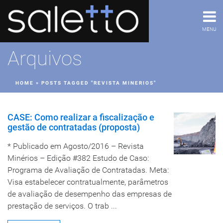
MENU
Arquivos
HOME
»
POSTS TAGGED "REVISTA MINERIOS"
CASE: Como realizar a fiscalização e
gestão de contratadas (proposta)
* Publicado em Agosto/2016 – Revista
Minérios – Edição #382 Estudo de Caso:
Programa de Avaliação de Contratadas. Meta:
Visa estabelecer contratualmente, parâmetros
de avaliação de desempenho das empresas de
prestação de serviços. O trab ...