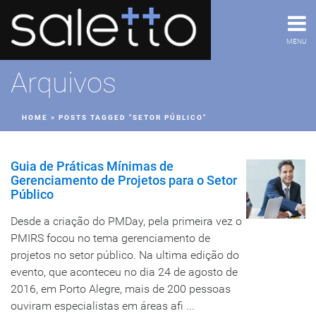
MENU
Arquivos
HOME
»
POSTS TAGGED "SETOR PÚBLICO"
Guia de Práticas Mínimas de
Gerenciamento de Projetos para o Setor
Público
Desde a criação do PMDay, pela primeira vez o
PMIRS focou no tema gerenciamento de
projetos no setor público. Na ultima edição do
evento, que aconteceu no dia 24 de agosto de
2016, em Porto Alegre, mais de 200 pessoas
ouviram especialistas em áreas afi ...