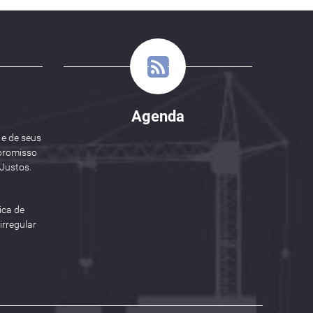
Agenda
 e de seus
promisso
Justos.
ica de
rregular