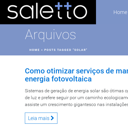
Home
Arquivos
HOME
»
POSTS TAGGED "SOLAR"
Como otimizar serviços de ma
energia fotovoltaica
Sistemas de geração de energia solar são ótimas 
de luz e prefere seguir por um caminho ecologicame
assiste um crescimento gigantesco nas instalações 
Leia mais