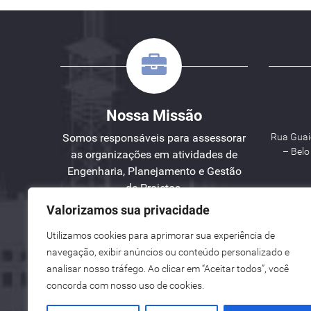
Nossa Missão
Somos responsáveis para assessorar
Rua Guaic
– Bel
as organizações em atividades de
Engenharia, Planejamento e Gestão
de Projetos.
Valorizamos sua privacidade
W
Utilizamos cookies para aprimorar sua experiência de
See here an English version for you.
navegação, exibir anúncios ou conteúdo personalizado e
Vea aquí una versión en español para ti.
analisar nosso tráfego. Ao clicar em “Aceitar todos”, você
concorda com nosso uso de cookies.