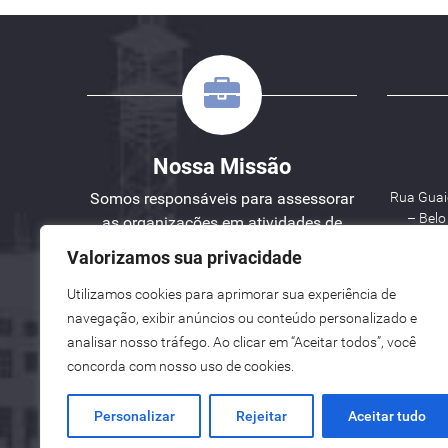
Nossa Missão
Somos responsáveis para assessorar
Rua Guaic
– Bel
as organizações em atividades de
Engenharia, Planejamento e Gestão
Valorizamos sua privacidade
de Projetos.
Utilizamos cookies para aprimorar sua experiência de
W
navegação, exibir anúncios ou conteúdo personalizado e
analisar nosso tráfego. Ao clicar em “Aceitar todos”, você
See here an English version for you.
concorda com nosso uso de cookies.
Vea aquí una versión en español para ti.
Personalizar
Rejeitar
Aceitar tudo