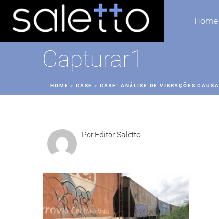
Home
Capturar1
HOME
»
CASE
»
CASE: ANÁLISE DE VIBRAÇÕES CAUSA
Por:Editor Saletto