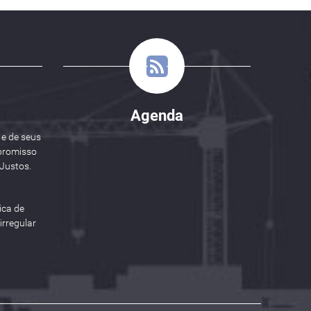
Agenda
 e de seus
promisso
Justos.
ica de
rregular