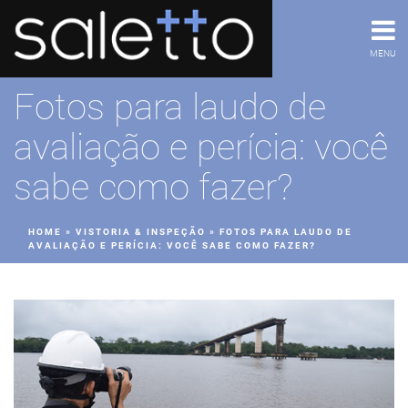
MENU
Fotos para laudo de
avaliação e perícia: você
sabe como fazer?
HOME
»
VISTORIA & INSPEÇÃO
»
FOTOS PARA LAUDO DE
AVALIAÇÃO E PERÍCIA: VOCÊ SABE COMO FAZER?