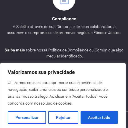
Compliance
A Saletto através de sua Diretoria e de seus colaboradores
assumem o compromisso de promover negócios Éticos e Justos.
Saiba mais
sobre nossa Política de Compliance ou Comunique algo
irregular identificado.
Valorizamos sua privacidade
Utilizamos cookies para aprimorar sua experiência de
navegação, exibir anúncios ou conteúdo personalizado e
Agenda
analisar nosso tráfego. Ao clicar em “Aceitar todos”, você
concorda com nosso uso de cookies.
Personalizar
Rejeitar
Aceitar tudo
Criação de Sites BH - Digital Pixel
Saletto | ENG
2026