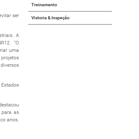
Treinamento
vitar ser
Vistoria & Inspeção
riais. A
NR12. “O
criar uma
projetos
 diversos
e Estados
destacou
 para as
nco anos.