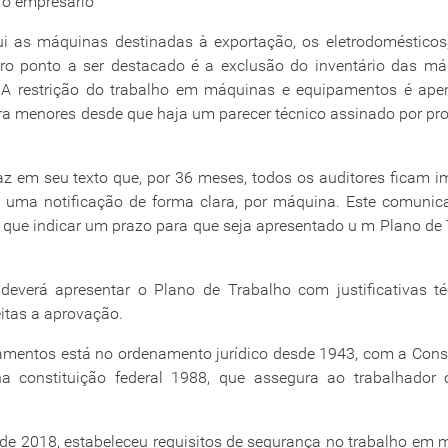
 o empresário
ui as máquinas destinadas à exportação, os eletrodoméstico
o ponto a ser destacado é a exclusão do inventário das má
A restrição do trabalho em máquinas e equipamentos é ape
ra menores desde que haja um parecer técnico assinado por pro
az em seu texto que, por 36 meses, todos os auditores ficam 
 uma notificação de forma clara, por máquina. Este comunic
ter que indicar um prazo para que seja apresentado u m Plano de
deverá apresentar o Plano de Trabalho com justificativas té
eitas a aprovação.
amentos está no ordenamento jurídico desde 1943, com a Cons
a constituição federal 1988, que assegura ao trabalhador o 
l de 2018, estabeleceu requisitos de segurança no trabalho em