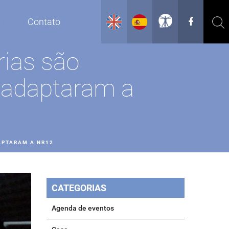
g
Contato
rias são
 adaptaram a
APTARAM A NR12
CATEGORIAS
Agenda de eventos