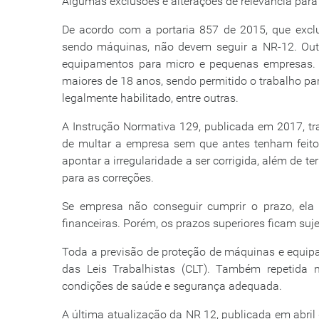
Algumas exclusões e alterações de relevância para
De acordo com a portaria 857 de 2015, que excl
sendo máquinas, não devem seguir a NR-12. Outr
equipamentos para micro e pequenas empresas. 
maiores de 18 anos, sendo permitido o trabalho pa
legalmente habilitado, entre outras.
A Instrução Normativa 129, publicada em 2017, tr
de multar a empresa sem que antes tenham feito
apontar a irregularidade a ser corrigida, além de 
para as correções.
Se empresa não conseguir cumprir o prazo, ela 
financeiras. Porém, os prazos superiores ficam suj
Toda a previsão de proteção de máquinas e equip
das Leis Trabalhistas (CLT). Também repetida n
condições de saúde e segurança adequada.
A última atualização da NR 12, publicada em abri