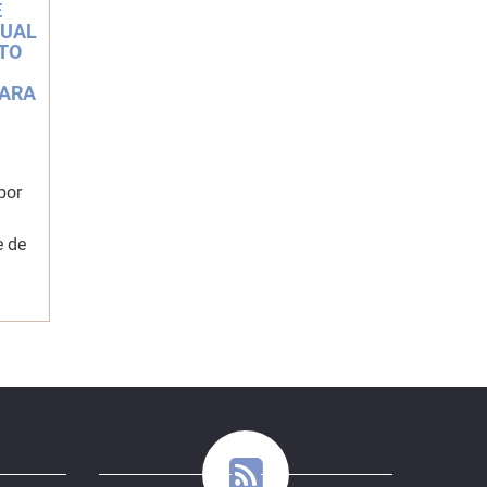
E
TUAL
TO
PARA
por
e de