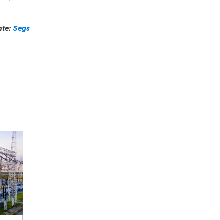
nte:
Segs