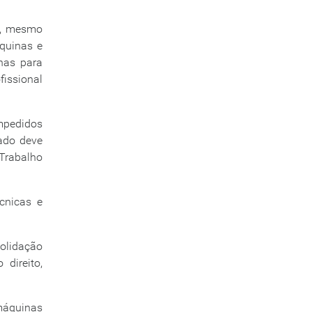
s, mesmo
quinas e
nas para
fissional
impedidos
ado deve
 Trabalho
cnicas e
olidação
direito,
 máquinas