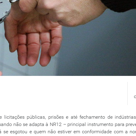
de licitações públicas, prisões e até fechamento de indústria
quando não se adapta à NR12 – principal instrumento para pre
já se esgotou e quem não estiver em conformidade com a no