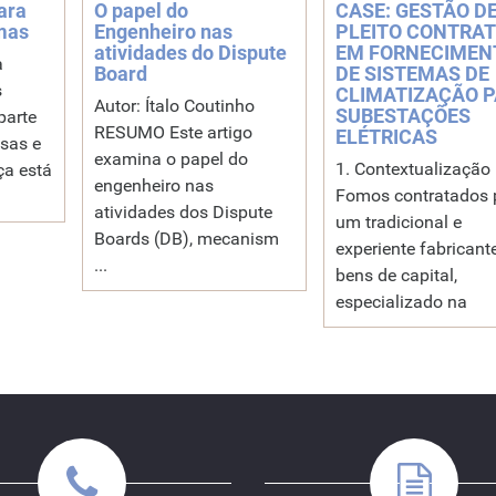
ara
O papel do
CASE: GESTÃO D
mas
Engenheiro nas
PLEITO CONTRA
atividades do Dispute
EM FORNECIMEN
a
Board
DE SISTEMAS DE
s
CLIMATIZAÇÃO 
Autor: Ítalo Coutinho
SUBESTAÇÕES
parte
RESUMO Este artigo
ELÉTRICAS
sas e
examina o papel do
1. Contextualização
ça está
engenheiro nas
Fomos contratados 
atividades dos Dispute
um tradicional e
Boards (DB), mecanism
experiente fabricant
...
bens de capital,
especializado na