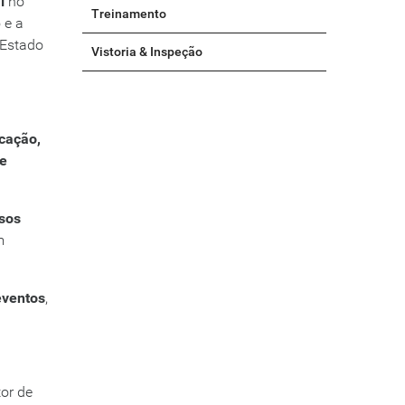
l
no
Treinamento
 e a
 Estado
Vistoria & Inspeção
cação,
 e
sos
m
eventos
,
or de