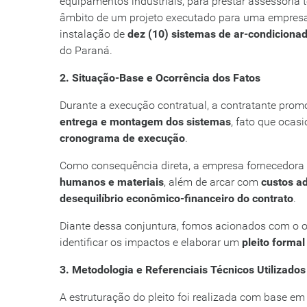
equipamentos industriais, para prestar assessoria 
âmbito de um projeto executado para uma empresa d
instalação de
dez (10) sistemas de ar-condiciona
do Paraná.
2. Situação-Base e Ocorrência dos Fatos
Durante a execução contratual, a contratante pro
entrega e montagem dos sistemas
, fato que ocas
cronograma de execução
.
Como consequência direta, a empresa fornecedora f
humanos e materiais
, além de arcar com
custos a
desequilíbrio econômico-financeiro do contrato
.
Diante dessa conjuntura, fomos acionados com o ob
identificar os impactos e elaborar um
pleito forma
3. Metodologia e Referenciais Técnicos Utilizados
A estruturação do pleito foi realizada com base e