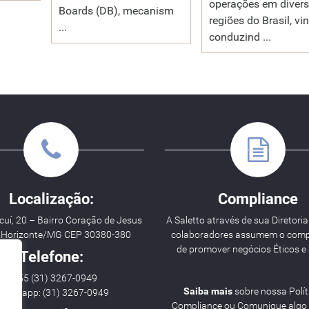
operações em diver
Boards (DB), mecanism
regiões do Brasil, vi
...
conduzind ...
Localização:
Compliance
uí, 20 – Bairro Coração de Jesus
A Saletto através de sua Diretoria
o Horizonte/MG CEP 30380-380
colaboradores assumem o com
de promover negócios Éticos e 
Telefone:
++ 55 (31) 3267-0949
Saiba mais
sobre nossa Polít
hatsapp: (31) 3267-0949
Compliance ou Comunique algo i