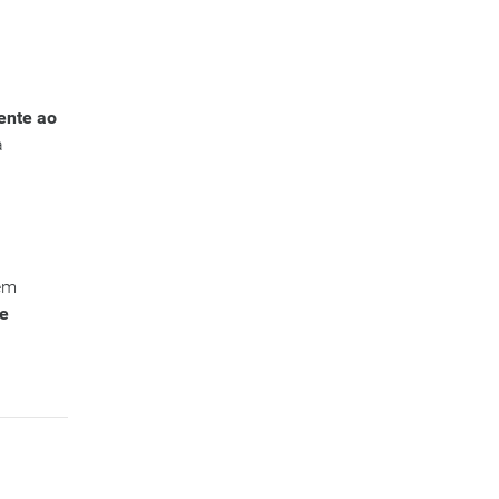
ente ao
a
em
de