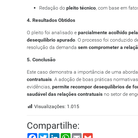
Redação do
pleito técnico
, com base em fatos
4. Resultados Obtidos
O pleito foi analisado e
parcialmente acolhido pela
desequilíbrio apurado
. O processo foi conduzido 
resolução da demanda
sem comprometer a relação
5. Conclusão
Este caso demonstra a importância de uma aborda
contratuais
. A adoção de boas práticas normativa
evidências,
permite recompor desequilíbrios de fo
saudável das relações contratuais
no setor de enge
Visualizações:
1.015
Compartilhe:
Facebook
Twitter
LinkedIn
WhatsApp
Email
Gmail