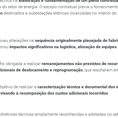
técnica na
elaboração e fundamentação de um pleito contratua
o setor de energia. O escopo contratual previa o fornecimento
do
destinados a subestações elétricas localizadas no interior do
moveu alterações na
sequência originalmente planejada de fabri
ionou
impactos significativos na logística, alocação de equipes
oi obrigada a realizar
remanejamentos não previstos de recur
dicionais de deslocamento e reprogramação
, que resultaram e
jetivo de realizar a
caracterização técnica e documental dos 
l visando à recomposição dos custos adicionais incorridos
.
m diretrizes técnicas amplamente reconhecidas e adotadas no set