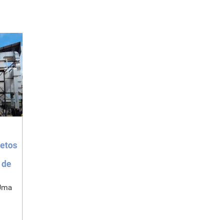
jetos
 de
eUma