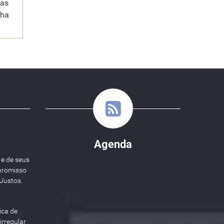
sas
nha
Agenda
 e de seus
promisso
Justos.
ica de
rregular