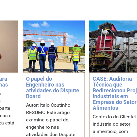
ara
O papel do
CASE: Auditoria
mas
Engenheiro nas
Técnica que
atividades do Dispute
Redirecionou Pro
a
Board
Industriais em
s
Empresa do Setor
Autor: Ítalo Coutinho
Alimentos
parte
RESUMO Este artigo
sas e
Contexto do Client
examina o papel do
ça está
indústria do setor
engenheiro nas
alimentício, com
atividades dos Dispute