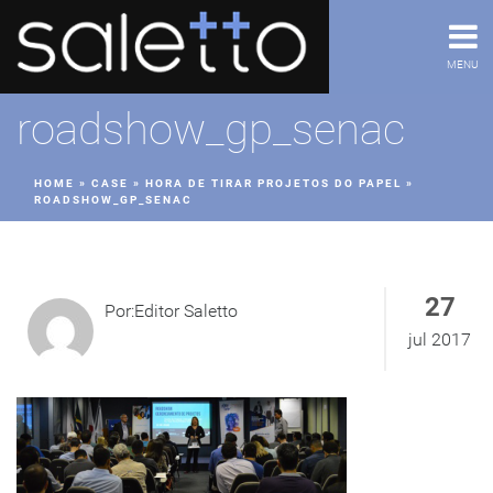
MENU
roadshow_gp_senac
HOME
»
CASE
»
HORA DE TIRAR PROJETOS DO PAPEL
»
ROADSHOW_GP_SENAC
27
Por:Editor Saletto
jul 2017