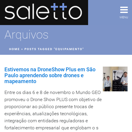
MENU
Arquivos
HOME
»
POSTS TAGGED "EQUIPAMENTO"
Estivemos na DroneShow Plus em São
Paulo aprendendo sobre drones e
mapeamento
Entre os dias 6 e 8 de novembro o Mundo GEO
promoveu o Drone Show PLUS com objetivo de
proporcionar ao público presente trocas de
experiências, atualizações tecnológicas,
integração com entidades reguladoras e
fortalecimento empresarial que englobam o s