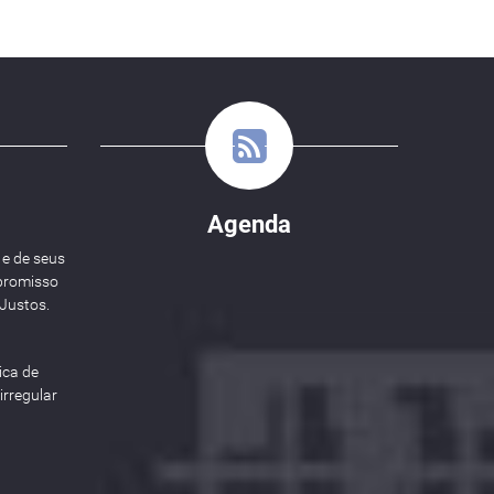
Agenda
 e de seus
promisso
Justos.
ica de
rregular