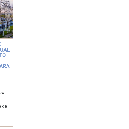
E
TUAL
TO
PARA
por
e de