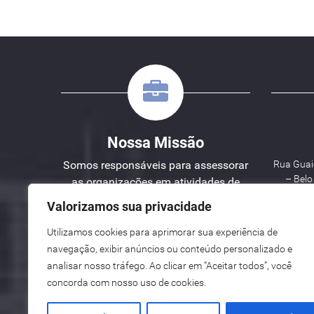
Nossa Missão
Somos responsáveis para assessorar
Rua Guaic
– Bel
as organizações em atividades de
Engenharia, Planejamento e Gestão
Valorizamos sua privacidade
de Projetos.
Utilizamos cookies para aprimorar sua experiência de
W
navegação, exibir anúncios ou conteúdo personalizado e
analisar nosso tráfego. Ao clicar em “Aceitar todos”, você
See here an English version for you.
concorda com nosso uso de cookies.
Vea aquí una versión en español para ti.