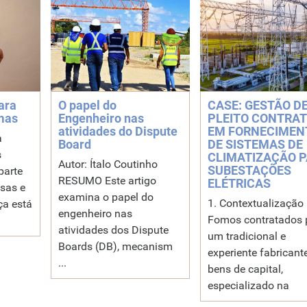
ara
O papel do
CASE: GESTÃO D
mas
Engenheiro nas
PLEITO CONTRA
atividades do Dispute
EM FORNECIMEN
a
Board
DE SISTEMAS DE
s
CLIMATIZAÇÃO 
Autor: Ítalo Coutinho
SUBESTAÇÕES
parte
RESUMO Este artigo
ELÉTRICAS
sas e
examina o papel do
1. Contextualização
ça está
engenheiro nas
Fomos contratados 
atividades dos Dispute
um tradicional e
Boards (DB), mecanism
experiente fabricant
...
bens de capital,
especializado na