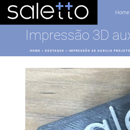
Home
Impressão 3D auxi
HOME
»
DESTAQUE
»
IMPRESSÃO 3D AUXILIA PROJET