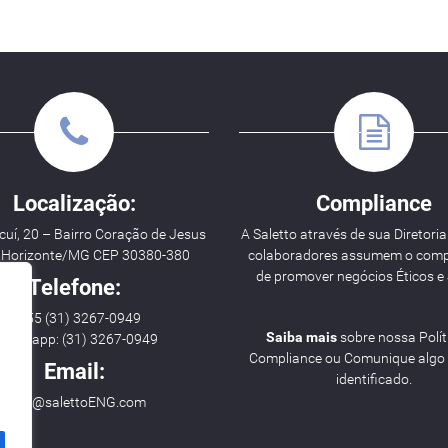
Localização:
Compliance
uí, 20 – Bairro Coração de Jesus
A Saletto através de sua Diretoria
o Horizonte/MG CEP 30380-380
colaboradores assumem o com
de promover negócios Éticos e 
Telefone:
++ 55 (31) 3267-0949
Saiba mais
sobre nossa Polít
hatsapp: (31) 3267-0949
Compliance ou Comunique algo i
Email:
identificado.
hello@salettoENG.com