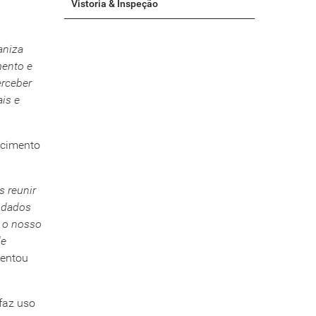
Vistoria & Inspeção
aniza
mento e
erceber
ais e
ecimento
s reunir
 dados
m o nosso
de
entou
 faz uso