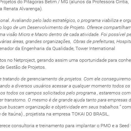
Projetos do Pitágoras Betim / MG (alunos da Professora Cíntia,
ra Renata Alvarenga).
onal. Avaliando pelo lado estratégico, o programa viabiliza e org
ao logo de um Desenvolvimento de Projeto. Oferece compartilha
ma visão Micro e Macro dentro de cada atividade. Foi possível p
várias áreas, grandes organizações, Obras de prefeituras, Hospit
rdenador da Engenharia da Qualidade, Tower International
jetos no Netproject, gerando assim uma oportunidade para conh
de Gestão de Projetos.
se tratando de gerenciamento de projetos. Com ele conseguiremo
tando a diversos usuários acessar a qualquer momento todos os
mos todos os campos solicitados pelo programa , estaremos co
uer transtorno. O mesmo é de grande ajuda tanto para empresas 
que buscam organização e objetividade em seus trabalhos.”
com
 de Itaúna) , projetista na empresa TOKAI DO BRASIL.
oferece consultoria e treinamento para implantar o PMO e a Seed