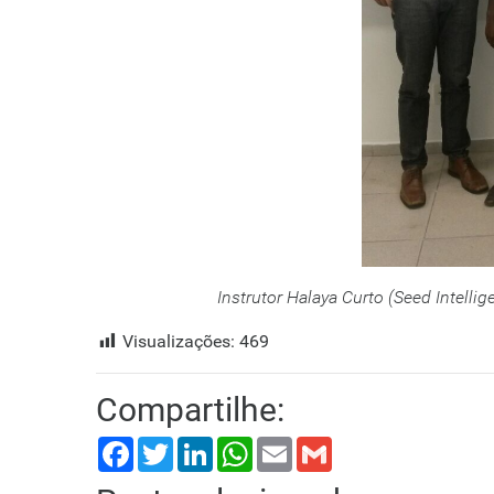
Instrutor Halaya Curto (Seed Intellig
Visualizações:
469
Compartilhe:
Facebook
Twitter
LinkedIn
WhatsApp
Email
Gmail